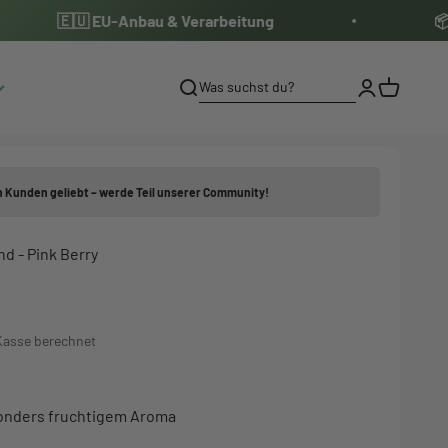
🇪🇺 EU-Anbau & Verarbeitung
📦 Diskre
Anmelden
Warenkor
 Kunden geliebt – werde Teil unserer Community!
d - Pink Berry
Kasse berechnet
esonders fruchtigem Aroma