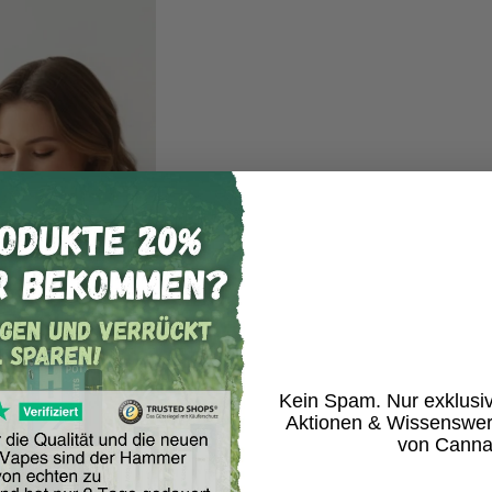
Alle
I Love Pot Vapes
werden nach höchste
% HHZ-Destillat
ist frei von Schadstoff
rein organischen Quellen stammen und FD
Leistung und Ges
Kein Spam. Nur exklusi
Aktionen & Wissenswer
von Canna