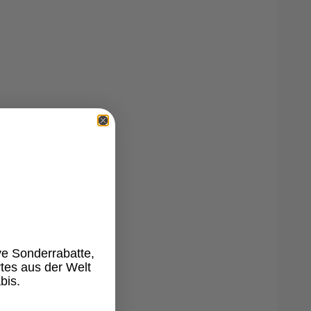
n Standards hergestellt und unabhängig laborgeprüft. Das
95
en und Lösungsmitteln, während die zugesetzten Terpene aus
A-zertifiziert sind. So entsteht ein Produkt, das Reinheit,
chmack auf höchstem Niveau vereint.
ve Sonderrabatte,
tes aus der Welt
bis.