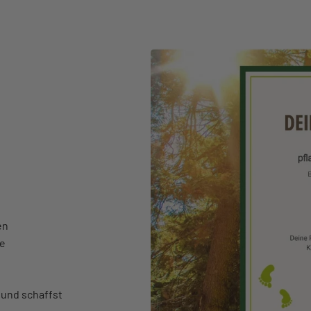
en
te
n und schaffst