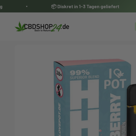
Zum Inhalt springen
📦 Diskret in 1-3 Tagen geliefert
cbdshop24.de