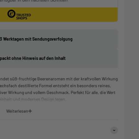
1-3 Werktagen mit Sendungsverfolgung
rpackt ohne Hinweis auf den Inhalt
ndet süß-fruchtige Beerenaromen mit der kraftvollen Wirkung
sechsfach destillierte Formel entsteht ein besonders reines,
ver Wirkung und vollem Geschmack. Perfekt für alle, die Wert
Reinheit und modernes Design legen.
ma & Geschmack
Weiterlesen
-beeriges Profil mit klaren Noten von Himbeere, Blaubeere und
Terpenprofil sorgt für ein harmonisches, angenehm rundes
Aroma bei jedem Zug.