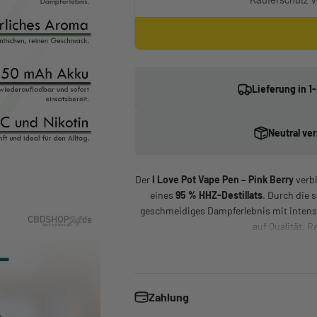
Lieferung in 
Neutral ve
Der
I Love Pot Vape Pen – Pink Berry
verbi
eines
95 % HHZ-Destillats
. Durch die 
geschmeidiges Dampferlebnis mit intensi
auf Qualität, 
Aro
Pink Berry
steht für ein intensives, süß
Zahlung
einem Hauch Frische. Das ausgewogene 