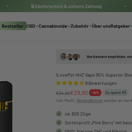
🔒 Käuferschutz & sichere Zahlung
Bestseller
CBD
Cannabinoide
Zubehör
Über uns
Ratgeber
Von Kennern empfohlen, von
ILovePot HHZ Vape 95% Superior Blen
9 Bewertungen
Angebot
€29,90
Regulärer Preis
€34,90
Du sparst €5
-14%
inkl. MwSt.
Versandkosten
werden an der 
ca. 600 Züge
✓
Sortenprofil „Pink Berry“ mit b
✓
100% frei von THC und Nikotin
✓