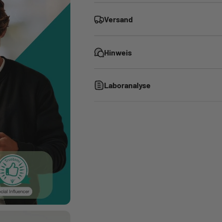
E
Versand
HHZ
Hinweis
Geschm
Laboranalyse
Akku:
Herstellun
Form:
Einweg-V
Frei von:
THC, CB
Der Vape Pen ist sofort einsatzbereit. 
oder Nachfüllen erforderlich. Für ein opt
Qual