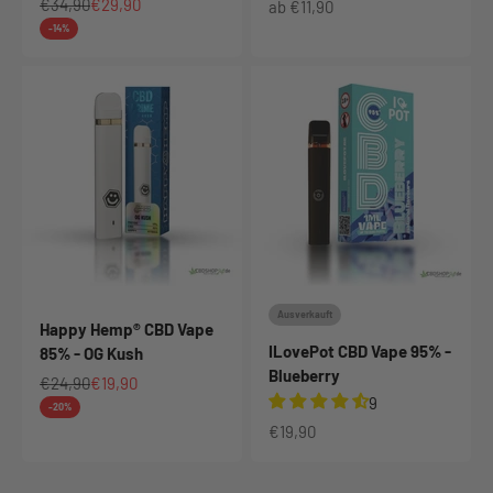
Regulärer Preis
Angebot
€34,90
€29,90
Angebot
ab €11,90
-14%
Ausverkauft
Happy Hemp® CBD Vape
ILovePot CBD Vape 95% -
85% - OG Kush
Blueberry
Regulärer Preis
Angebot
€24,90
€19,90
9
-20%
Angebot
€19,90