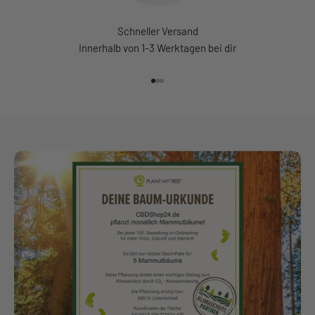
Schneller Versand
Innerhalb von 1-3 Werktagen bei dir
Gehe zu Element 1
Gehe zu Element 2
Gehe zu Element 3