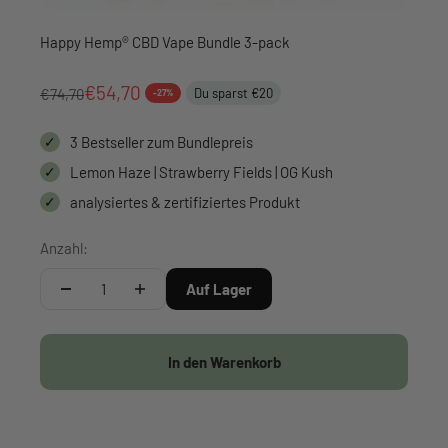
Gehe zu Element 1
Gehe zu Element 2
Gehe zu Element 3
Gehe zu Element 4
Happy Hemp® CBD Vape Bundle 3-pack
Angebot
€54,70
Regulärer Preis
€74,70
Du sparst €20
-27%
✓
3 Bestseller zum Bundlepreis
✓
Lemon Haze | Strawberry Fields | OG Kush
✓
analysiertes & zertifiziertes Produkt
Anzahl:
Auf Lager
In den Warenkorb