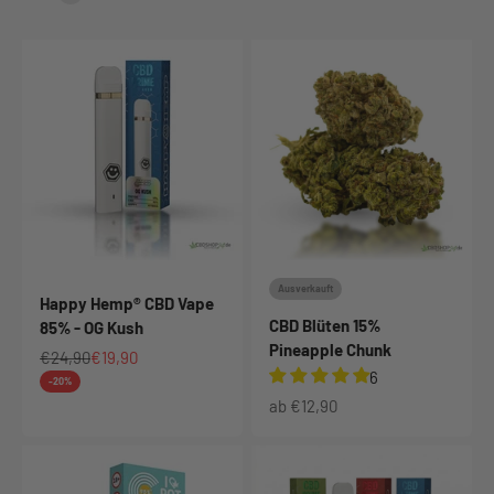
Ausverkauft
Happy Hemp® CBD Vape
CBD Blüten 15%
85% - OG Kush
Pineapple Chunk
Regulärer Preis
Angebot
€24,90
€19,90
6
-20%
Angebot
ab €12,90