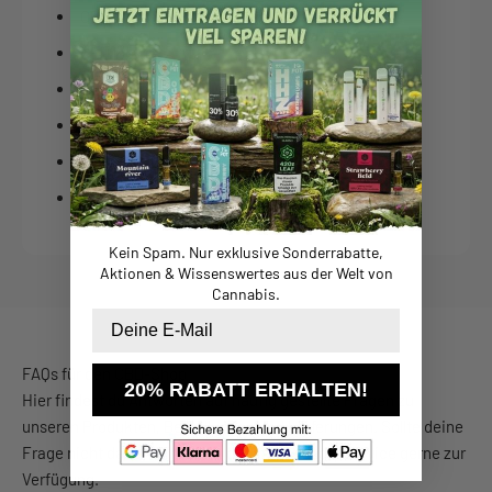
CBD Öle
CBD Isolate
CBD Kosmetik
CBD Vapes
HHZ
H2 Superior Blend
Kein Spam. Nur exklusive Sonderrabatte,
Aktionen & Wissenswertes aus der Welt von
Cannabis.
Email
FAQs für den CBD-Shop
20% RABATT ERHALTEN!
Hier findest du Antworten auf häufig gestellte Fragen zu
unseren Produkten, Bestellungen und Lieferungen. Sollte deine
Frage nicht dabei sein, steht dir unser Kundenservice gerne zur
Verfügung.