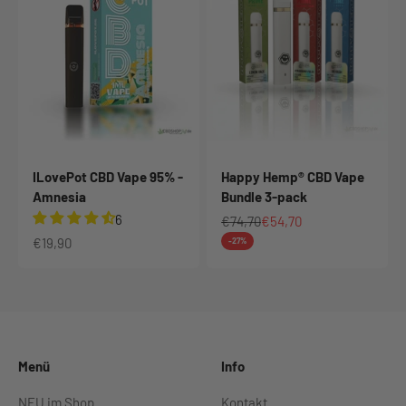
ILovePot CBD Vape 95% -
Happy Hemp® CBD Vape
Amnesia
Bundle 3-pack
6
Regulärer Preis
Angebot
€74,70
€54,70
Angebot
€19,90
-27%
Menü
Info
NEU im Shop
Kontakt