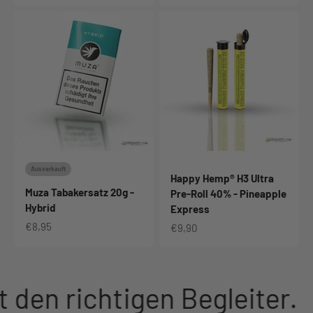
Ausverkauft
Happy Hemp® H3 Ultra
Muza Tabakersatz 20g -
Pre-Roll 40% - Pineapple
Hybrid
Express
Angebot
€8,95
Angebot
€9,90
den richtigen Begleiter.