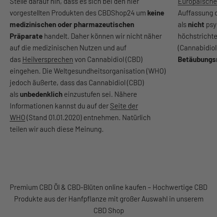
Stelle darauf hin, dass es sich bei den hier
Europäische
vorgestellten Produkten des CBDShop24 um
keine
Auffassung 
medizinischen oder pharmazeutischen
als
nicht
psy
Präparate
handelt. Daher können wir nicht näher
höchstrichte
auf die medizinischen Nutzen und auf
(Cannabidiol
das
Heilversprechen
von Cannabidiol (CBD)
Betäubungs
eingehen. Die Weltgesundheitsorganisation (WHO)
jedoch äußerte, dass das Cannabidiol (CBD)
als
unbedenklich
einzustufen sei. Nähere
Informationen kannst du auf der
Seite der
WHO
(Stand 01.01.2020) entnehmen. Natürlich
teilen wir auch diese Meinung.
Premium CBD Öl & CBD-Blüten online kaufen – Hochwertige CBD
Produkte aus der Hanfpflanze mit großer Auswahl in unserem
CBD Shop