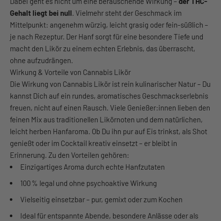
Dabei geht es nicht um eine berauschende Wirkung –
der THC-
Gehalt liegt bei null
. Vielmehr steht der Geschmack im
Mittelpunkt: angenehm würzig, leicht grasig oder fein-süßlich –
je nach Rezeptur. Der Hanf sorgt für eine besondere Tiefe und
macht den Likör zu einem echten Erlebnis, das überrascht,
ohne aufzudrängen.
Wirkung & Vorteile von Cannabis Likör
Die Wirkung von Cannabis Likör ist rein kulinarischer Natur – Du
kannst Dich auf ein rundes, aromatisches Geschmackserlebnis
freuen, nicht auf einen Rausch. Viele Genießer:innen lieben den
feinen Mix aus traditionellen Likörnoten und dem natürlichen,
leicht herben Hanfaroma. Ob Du ihn pur auf Eis trinkst, als Shot
genießt oder im Cocktail kreativ einsetzt – er bleibt in
Erinnerung. Zu den Vorteilen gehören:
Einzigartiges Aroma durch echte Hanfzutaten
100 % legal und ohne psychoaktive Wirkung
Vielseitig einsetzbar – pur, gemixt oder zum Kochen
Ideal für entspannte Abende, besondere Anlässe oder als