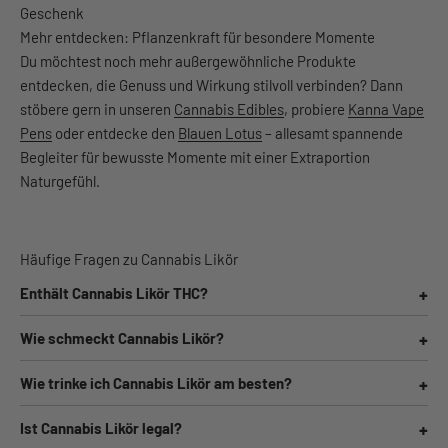
Geschenk
Mehr entdecken: Pflanzenkraft für besondere Momente
Du möchtest noch mehr außergewöhnliche Produkte
entdecken, die Genuss und Wirkung stilvoll verbinden? Dann
stöbere gern in unseren
Cannabis Edibles
, probiere
Kanna Vape
Pens
oder entdecke den
Blauen Lotus
– allesamt spannende
Begleiter für bewusste Momente mit einer Extraportion
Naturgefühl.
Häufige Fragen zu Cannabis Likör
Enthält Cannabis Likör THC?
Nein. Cannabis Liköre in unserem Sortiment basieren auf
Wie schmeckt Cannabis Likör?
legalem Nutzhanf und enthalten kein THC. Du genießt also
Je nach Sorte erwartet Dich ein fein abgestimmter Mix aus
nur das Aroma – ohne psychoaktive Wirkung.
Wie trinke ich Cannabis Likör am besten?
süßlichen, kräuterigen und leicht grasigen Noten. Das
Am besten leicht gekühlt – pur auf Eis, als Shot oder
Hanfaroma verleiht dem Likör eine besondere Tiefe und
Ist Cannabis Likör legal?
kreativ gemixt im Cocktail. Auch als Digestif nach dem
macht ihn angenehm rund.