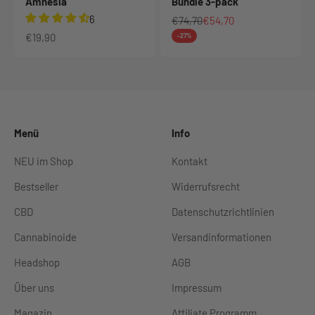
Amnesia
Bundle 3-pack
6
Regulärer Preis
Angebot
€74,70
€54,70
Angebot
€19,90
-27%
Menü
Info
NEU im Shop
Kontakt
Bestseller
Widerrufsrecht
CBD
Datenschutzrichtlinien
Cannabinoide
Versandinformationen
Headshop
AGB
Über uns
Impressum
Magazin
Affiliate Programm