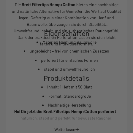
Die
Breit Filtertips Hemp+Cotton
bieten eine nachhaltige
und natürliche Alternative für Genießer, die Wert auf Qualität
legen. Gefertigt aus einer Kombination von Hanf und
Baumwolle, überzeugen sie durch Stabilität,
Umweltfreundlichkeit und ein authentisches Rauchgefühl.
Eigenschaften
Dank der praktischen Perforation lassen sie sich leicht
Material: Hanf und Baumwolle
falten und individuell formen.
ungebleicht – frei von chemischen Zusätzen
perforiert für einfaches Formen
stabil und umweltfreundlich
Produktdetails
Inhalt: 1 Heft mit 50 Blatt
Format: Standardgröße
Nachhaltige Herstellung
Hol Dir jetzt die Breit Filtertips Hemp+Cotton perforiert
–
natürlich, stabil und perfekt für bewusste Raucher!
Weiterlesen