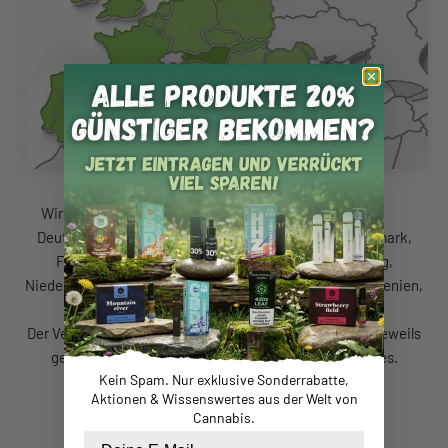
Deutschland, Österreich, Kroatien, Tschechien, Dänemark,
Frankreich, Griechenland, Irland, Italien, Luxemburg,
Niederlande, Polen, Portugal, Rumänien, Slowakei, Slowenien,
Spanien, Schweden, Norwegen.
Der Versand erfolgt sorgfältig verpackt und gemäß den jeweils
geltenden gesetzlichen Bestimmungen des Ziellandes.
Kein Spam. Nur exklusive Sonderrabatte,
Aktionen & Wissenswertes aus der Welt von
Cannabis.
Email
Kundenbewertungen