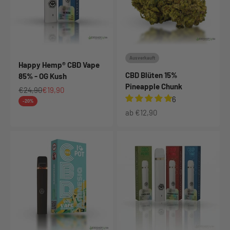
Ausverkauft
Happy Hemp® CBD Vape
CBD Blüten 15%
85% - OG Kush
Pineapple Chunk
Regulärer Preis
Angebot
€24,90
€19,90
6
-20%
Angebot
ab €12,90