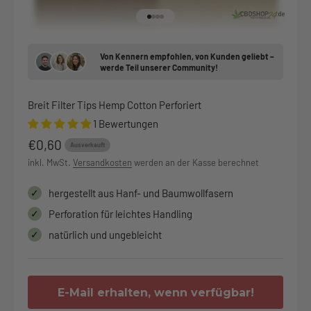
Gehe zu Element 1
Gehe zu Element 2
Gehe zu Element 3
Gehe zu Element 4
Von Kennern empfohlen, von Kunden geliebt –
werde Teil unserer Community!
Breit Filter Tips Hemp Cotton Perforiert
1 Bewertungen
Angebot
€0,60
Ausverkauft
inkl. MwSt.
Versandkosten
werden an der Kasse berechnet
✓
hergestellt aus Hanf- und Baumwollfasern
✓
Perforation für leichtes Handling
✓
natürlich und ungebleicht
E-Mail erhalten, wenn verfügbar!