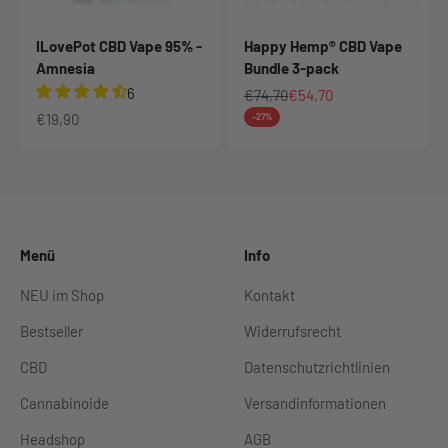
ILovePot CBD Vape 95% -
Happy Hemp® CBD Vape
Amnesia
Bundle 3-pack
6
Regulärer Preis
Angebot
€74,70
€54,70
Angebot
€19,90
-27%
Menü
Info
NEU im Shop
Kontakt
Bestseller
Widerrufsrecht
CBD
Datenschutzrichtlinien
Cannabinoide
Versandinformationen
Headshop
AGB